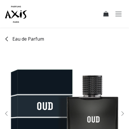
Se rendre au contenu
Eau de Parfum