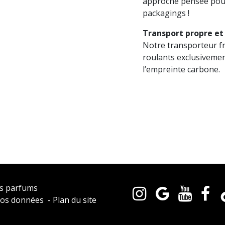
approche pensée pour
packagings !
Transport propre e
Notre transporteur fr
roulants exclusivemen
l’empreinte carbone.
s parfums
os données
-
Plan du site