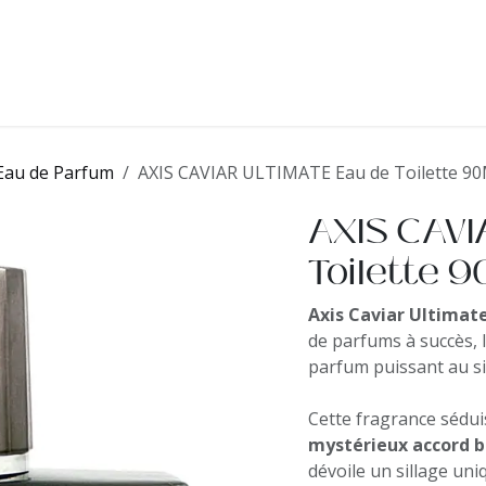
ms
Notre histoire
Nos engagements
Contactez-nou
Eau de Parfum
AXIS CAVIAR ULTIMATE Eau de Toilette 9
AXIS CAVI
Toilette 
Axis Caviar Ultimat
de parfums à succès, 
parfum puissant au si
Cette fragrance sédui
mystérieux accord 
dévoile un sillage uni