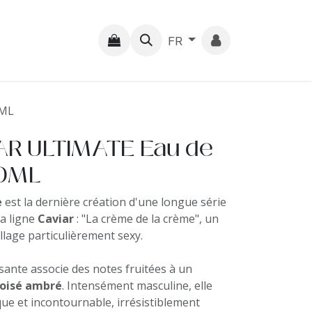
s
FR
0ML
AR ULTIMATE Eau de
90ML
e
est la dernière création d'une longue série
la ligne
Caviar
: "La crème de la crème", un
llage particulièrement sexy.
sante associe des notes fruitées à un
boisé ambré
. Intensément masculine, elle
que et incontournable, irrésistiblement