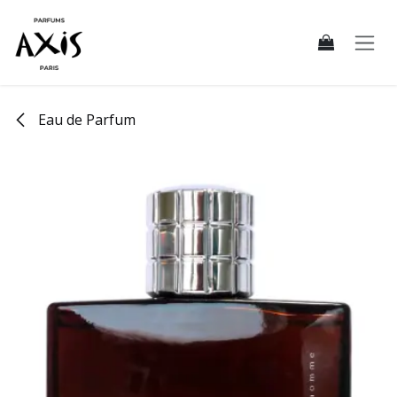
Se rendre au contenu
Eau de Parfum